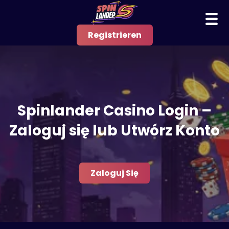
Registrieren
Spinlander Casino Login –
Zaloguj się lub Utwórz Konto
Zaloguj Się