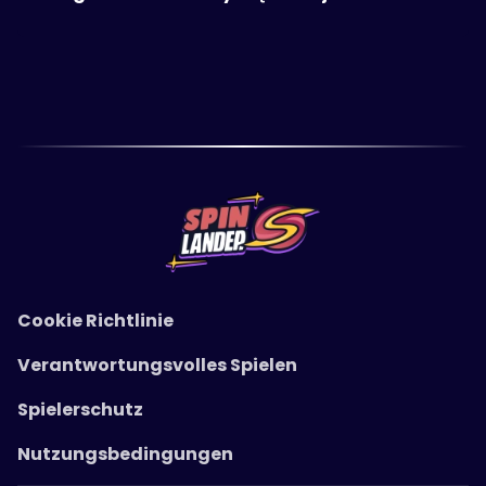
Cookie Richtlinie
Verantwortungsvolles Spielen
Spielerschutz
Nutzungsbedingungen