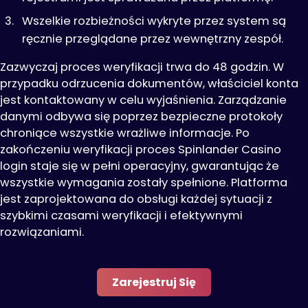
Wszelkie rozbieżności wykryte przez system są
ręcznie przeglądane przez wewnętrzny zespół.
Zazwyczaj proces weryfikacji trwa do 48 godzin. W
przypadku odrzucenia dokumentów, właściciel konta
jest kontaktowany w celu wyjaśnienia. Zarządzanie
danymi odbywa się poprzez bezpieczne protokoły
chroniące wszystkie wrażliwe informacje. Po
zakończeniu weryfikacji proces Spinlander Casino
login staje się w pełni operacyjny, gwarantując że
wszystkie wymagania zostały spełnione. Platforma
jest zaprojektowana do obsługi każdej sytuacji z
szybkimi czasami weryfikacji i efektywnymi
rozwiązaniami.
Zarejestruj Się