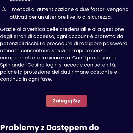
I metodi di autenticazione a due fattori vengono
attivati per un ulteriore livello di sicurezza.
Grazie alla verifica delle credenziali e alla gestione
degli errori di accesso, ogni account è protetto da
potenziali rischi. Le procedure di recupero password
affinate consentono soluzioni rapide senza
compromettere la sicurezza. Con il processo di
Spinlander Casino login si accede con serenità,
poiché la protezione dei dati rimane costante e
continua in ogni fase.
Zaloguj Się
Problemy z Dostępem do