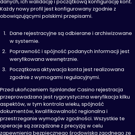
danych, ich walidację i początkową konfigurację kont.
Każdy nowy profil jest konfigurowany zgodnie z
obowiązującymi polskimi przepisami.
Dane rejestracyjne są odbierane i archiwizowane
w systemie.
Poprawność i spójność podanych informacji jest
weryfikowana wewnętrznie.
Początkowa aktywacja konta jest realizowana
zgodnie z wymogami regulacyjnymi.
Przed ukończeniem Spinlander Casino rejestracja
przeprowadzana jest rygorystyczna weryfikacja kilku
aspektów, w tym kontrola wieku, spójność
dokumentów, kwalifikowalność regionalna i
przestrzeganie wymogów zgodności. Wszystkie te
operacje są zarządzane z precyzją w celu
zapewnienia bezpiecznego środowiska zgodnego ze