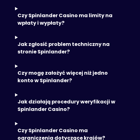
Czy Spinlander Casino ma limity na
wpłaty i wypłaty?
Jak zgłosić problem techniczny na
stronie Spinlander?
Czy mogę założyć więcej niż jedno
konto w Spinlander?
Jak działają procedury weryfikacji w
Spinlander Casino?
Czy Spinlander Casino ma
ograniczenia dotyczące krajów?