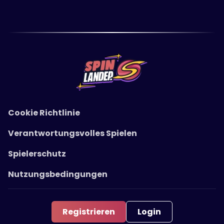
Cookie Richtlinie
Verantwortungsvolles Spielen
Spielerschutz
Nutzungsbedingungen
Registrieren
Login