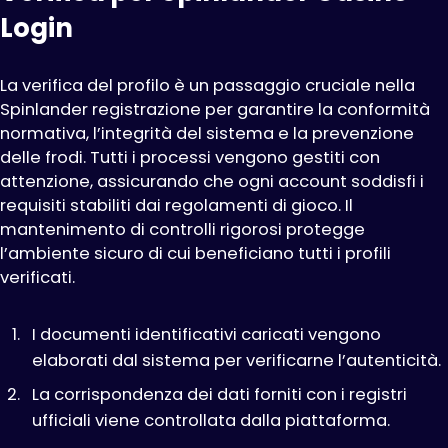
Login
La verifica del profilo è un passaggio cruciale nella
Spinlander registrazione per garantire la conformità
normativa, l’integrità del sistema e la prevenzione
delle frodi. Tutti i processi vengono gestiti con
attenzione, assicurando che ogni account soddisfi i
requisiti stabiliti dai regolamenti di gioco. Il
mantenimento di controlli rigorosi protegge
l’ambiente sicuro di cui beneficiano tutti i profili
verificati.
I documenti identificativi caricati vengono
elaborati dal sistema per verificarne l’autenticità.
La corrispondenza dei dati forniti con i registri
ufficiali viene controllata dalla piattaforma.