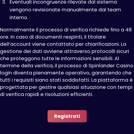
Eventuali incongruenze rilevate dal sistema
vengono revisionate manualmente dal team
interno.
Normalmente il processo di verifica richiede fino a 48
ore. In caso di documenti respinti, il titolare
dell’account viene contattato per chiarificazioni. La
gestione dei dati avviene attraverso protocolli sicuri
che proteggono tutte le informazioni sensibili. Al
termine della verifica, il processo di Spinlander Casino
login diventa pienamente operativo, garantendo che
tutti i requisiti siano stati soddisfatti. La piattaforma è
progettata per gestire qualsiasi situazione con tempi
di verifica rapidi e risoluzioni efficienti.
Registrati