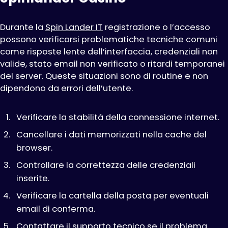
Durante la
Spin Lander IT
registrazione o l’accesso
possono verificarsi problematiche tecniche comuni
come risposte lente dell’interfaccia, credenziali non
valide, stato email non verificato o ritardi temporanei
del server. Queste situazioni sono di routine e non
dipendono da errori dell’utente.
Verificare la stabilità della connessione internet.
Cancellare i dati memorizzati nella cache del
browser.
Controllare la correttezza delle credenziali
inserite.
Verificare la cartella della posta per eventuali
email di conferma.
Contattare il supporto tecnico se il problema