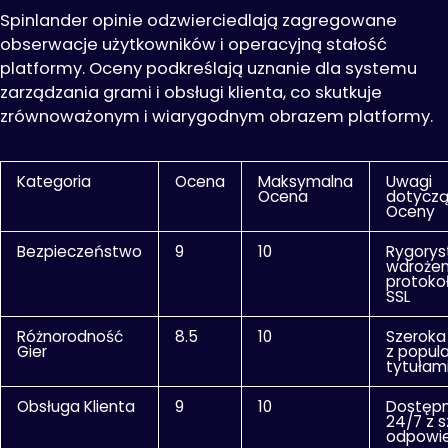
Spinlander opinie odzwierciedlają zagregowane
obserwacje użytkowników i operacyjną stałość
platformy. Oceny podkreślają uznanie dla systemu
zarządzania grami i obsługi klienta, co skutkuje
zrównoważonym i wiarygodnym obrazem platformy.
Kategoria
Ocena
Maksymalna
Uwagi
Ocena
dotycz
Oceny
Bezpieczeństwo
9
10
Rygorys
wdrożen
protoko
SSL
Różnorodność
8.5
10
Szeroka
Gier
z popul
tytułam
Obsługa Klienta
9
10
Dostęp
24/7 z 
odpowie