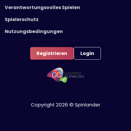
Verantwortungsvolles Spielen
Spielerschutz
Nutzungsbedingungen
Registrieren
Login
Copyright 2026 © Spinlander