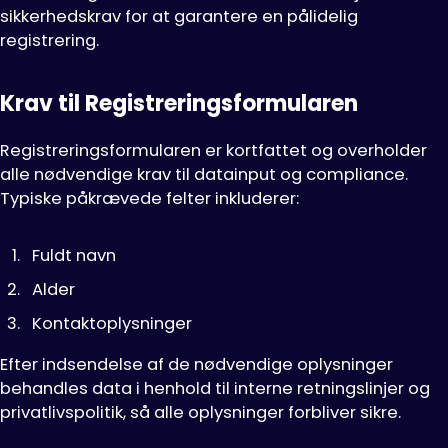
sikkerhedskrav for at garantere en pålidelig
registrering.
Krav til Registreringsformularen
Registreringsformularen er kortfattet og overholder
alle nødvendige krav til datainput og compliance.
Typiske påkrævede felter inkluderer:
Fuldt navn
Alder
Kontaktoplysninger
Efter indsendelse af de nødvendige oplysninger
behandles data i henhold til interne retningslinjer og
privatlivspolitik, så alle oplysninger forbliver sikre.