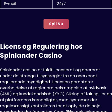
E-mail
24/7
Spil Nu
Licens og Regulering hos
Spinlander Casino
Spinlander casino er fuldt licenseret og opererer
under de strenge tilsynsregler fra en anerkendt
regulerende myndighed. Licensen garanterer
overholdelse af regler om bekæmpelse af hvidvask
(AML) og kundekendskab (KYC). Sikring af fair spil er en
af platformens kernepligter, med systemer der
regelmæssigt kontrolleres for at opfylde de høje
standarder der forventes. Specifikke oplysninger om