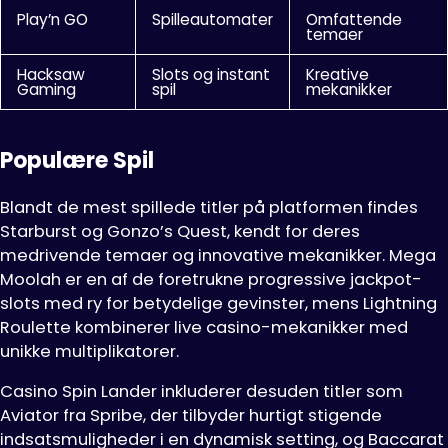
Play’n GO
Spilleautomater
Omfattende
temaer
Hacksaw
Slots og instant
Kreative
Gaming
spil
mekanikker
Populære Spil
Blandt de mest spillede titler på platformen findes
Starburst og Gonzo’s Quest, kendt for deres
medrivende temaer og innovative mekanikker. Mega
Moolah er en af de foretrukne progressive jackpot-
slots med ry for betydelige gevinster, mens Lightning
Roulette kombinerer live casino-mekanikker med
unikke multiplikatorer.
Casino Spin Lander inkluderer desuden titler som
Aviator fra Spribe, der tilbyder hurtigt stigende
indsatsmuligheder i en dynamisk setting, og Baccarat