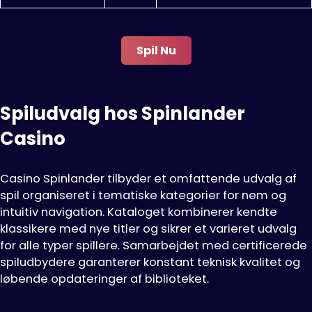
Spil Nu
Spiludvalg hos Spinlander
Casino
Casino Spinlander tilbyder et omfattende udvalg af
spil organiseret i tematiske kategorier for nem og
intuitiv navigation. Kataloget kombinerer kendte
klassikere med nye titler og sikrer et varieret udvalg
for alle typer spillere. Samarbejdet med certificerede
spiludbydere garanterer konstant teknisk kvalitet og
løbende opdateringer af biblioteket.