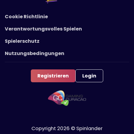
Cookie Richtlinie
Verantwortungsvolles Spielen
Spielerschutz
Nutzungsbedingungen
Registrieren
Login
Copyright 2026 © Spinlander