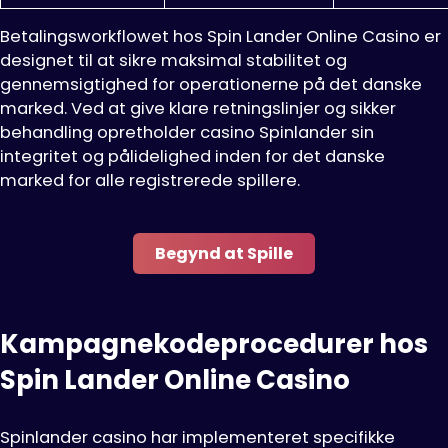
Betalingsworkflowet hos Spin Lander Online Casino er
designet til at sikre maksimal stabilitet og
gennemsigtighed for operationerne på det danske
marked. Ved at give klare retningslinjer og sikker
behandling opretholder casino Spinlander sin
integritet og pålidelighed inden for det danske
marked for alle registrerede spillere.
Begynd at Spille
Kampagnekodeprocedurer hos
Spin Lander Online Casino
Spinlander casino har implementeret specifikke