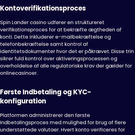
Kontoverifikationsproces
Spin Lander casino udfører en struktureret
verifikationsproces for at bekræfte ægtheden af
konti. Dette inkluderer e-mailbekræftelse og
telefonbekræftelse samt kontrol af
identitetsdokumenter hvor det er påkrævet. Disse trin
sikrer fuld kontrol over aktiveringsprocessen og
overholdelse af alle regulatoriske krav der gælder for
onlinecasinoer.
Første Indbetaling og KYC-
konfiguration
Platformen administrerer den første
indbetalingsproces med mulighed for brug af flere
understøttede valutaer. Hvert konto verificeres for