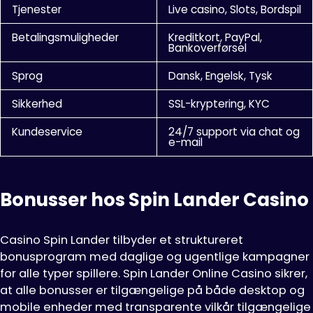
Tjenester
Live casino, Slots, Bordspil
Betalingsmuligheder
Kreditkort, PayPal,
Bankoverførsel
Sprog
Dansk, Engelsk, Tysk
Sikkerhed
SSL-kryptering, KYC
Kundeservice
24/7 support via chat og
e-mail
Bonusser hos Spin Lander Casino
Casino Spin Lander tilbyder et struktureret
bonusprogram med daglige og ugentlige kampagner
for alle typer spillere. Spin Lander Online Casino sikrer,
at alle bonusser er tilgængelige på både desktop og
mobile enheder med transparente vilkår tilgængelige