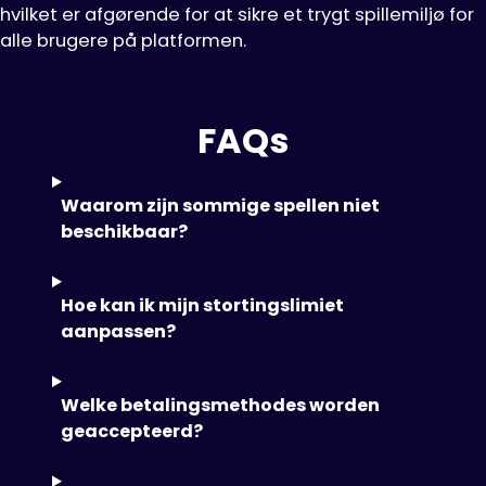
hvilket er afgørende for at sikre et trygt spillemiljø for
alle brugere på platformen.
FAQs
Waarom zijn sommige spellen niet
beschikbaar?
Hoe kan ik mijn stortingslimiet
aanpassen?
Welke betalingsmethodes worden
geaccepteerd?