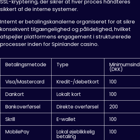
SSL-kryptering, der sikrer at hver proces håndteres
sikkert af de interne systemer.
Internt er betalingskanalerne organiseret for at sikre
konsekvent tilgængelighed og pålidelighed, hvilket
afspejler platformens engagement i strukturerede
processer inden for Spinlander casino.
Betalingsmetode
Type
Minimumsind
(DKK)
Visa/Mastercard
Kredit-/debetkort
100
Dankort
Lokalt kort
100
Bankoverførsel
Direkte overførsel
200
Skrill
E-wallet
100
MobilePay
Lokal øjeblikkelig
100
betaling