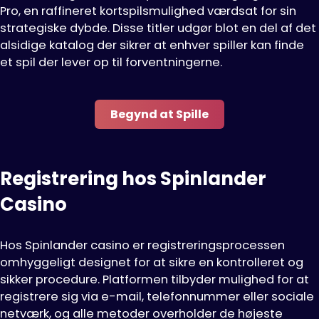
Pro, en raffineret kortspilsmulighed værdsat for sin
strategiske dybde. Disse titler udgør blot en del af det
alsidige katalog der sikrer at enhver spiller kan finde
et spil der lever op til forventningerne.
Begynd at Spille
Registrering hos Spinlander
Casino
Hos Spinlander casino er registreringsprocessen
omhyggeligt designet for at sikre en kontrolleret og
sikker procedure. Platformen tilbyder mulighed for at
registrere sig via e-mail, telefonnummer eller sociale
netværk, og alle metoder overholder de højeste