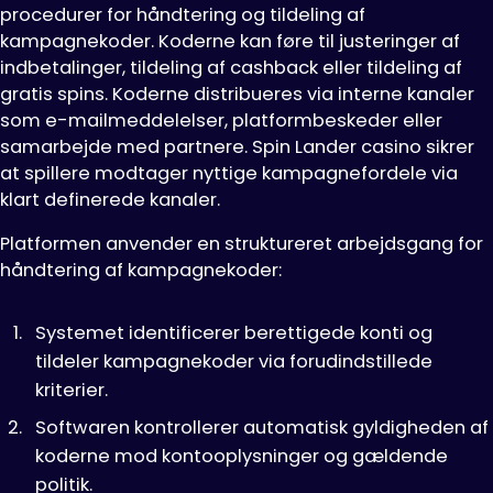
procedurer for håndtering og tildeling af
kampagnekoder. Koderne kan føre til justeringer af
indbetalinger, tildeling af cashback eller tildeling af
gratis spins. Koderne distribueres via interne kanaler
som e-mailmeddelelser, platformbeskeder eller
samarbejde med partnere. Spin Lander casino sikrer
at spillere modtager nyttige kampagnefordele via
klart definerede kanaler.
Platformen anvender en struktureret arbejdsgang for
håndtering af kampagnekoder:
Systemet identificerer berettigede konti og
tildeler kampagnekoder via forudindstillede
kriterier.
Softwaren kontrollerer automatisk gyldigheden af
koderne mod kontooplysninger og gældende
politik.