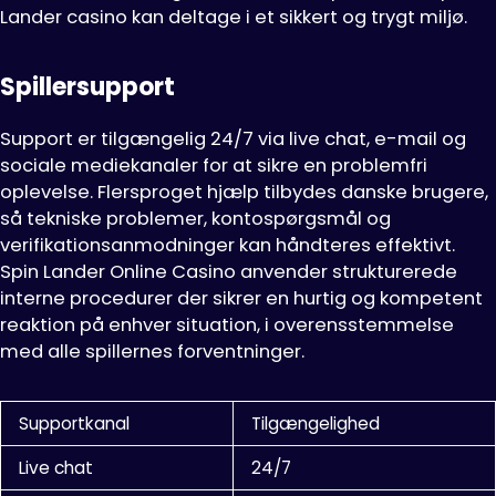
Lander casino kan deltage i et sikkert og trygt miljø.
Spillersupport
Support er tilgængelig 24/7 via live chat, e-mail og
sociale mediekanaler for at sikre en problemfri
oplevelse. Flersproget hjælp tilbydes danske brugere,
så tekniske problemer, kontospørgsmål og
verifikationsanmodninger kan håndteres effektivt.
Spin Lander Online Casino anvender strukturerede
interne procedurer der sikrer en hurtig og kompetent
reaktion på enhver situation, i overensstemmelse
med alle spillernes forventninger.
Supportkanal
Tilgængelighed
Live chat
24/7