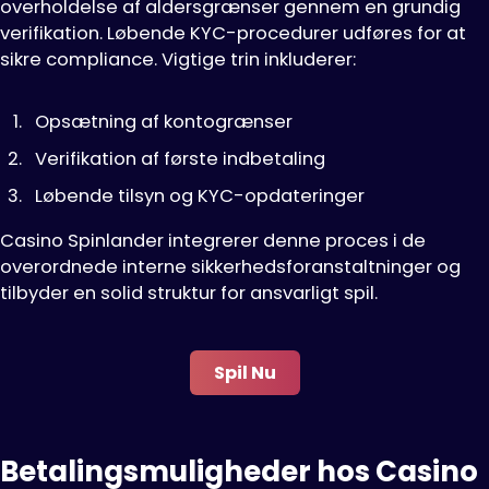
overholdelse af aldersgrænser gennem en grundig
verifikation. Løbende KYC-procedurer udføres for at
sikre compliance. Vigtige trin inkluderer:
Opsætning af kontogrænser
Verifikation af første indbetaling
Løbende tilsyn og KYC-opdateringer
Casino Spinlander integrerer denne proces i de
overordnede interne sikkerhedsforanstaltninger og
tilbyder en solid struktur for ansvarligt spil.
Spil Nu
Betalingsmuligheder hos Casino